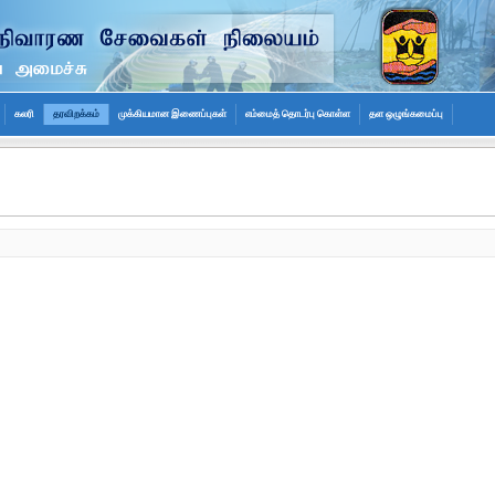
கலரி
தரவிறக்கம்
முக்கியமான இணைப்புகள்
எம்மைத் தொடர்பு கொள்ள
தள ஒழுங்கமைப்பு