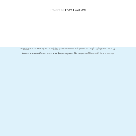
Powered by
Phoca
Download
எழுத்துரிமை © 2026 தேசிய அனர்த்த நிவாரண சேவைகள் நிலையம். முழுப் பதிப்புரிமை உடையது.
இலங்கை தகவல் தொடர்பாடல் தொழில்நுட்ப முகவர் நிலைத்துடன்
அபிவிருத்தி செய்யப்பட்டது